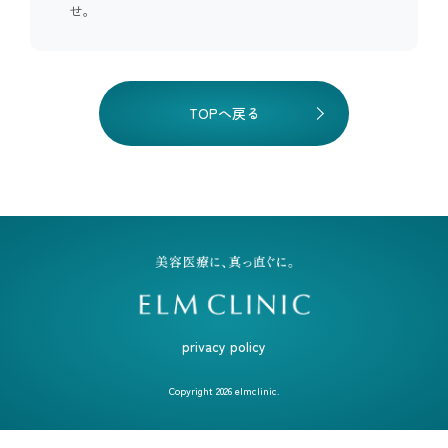
せ。
TOPへ戻る
privacy policy
Copyright
2026
elmclinic.